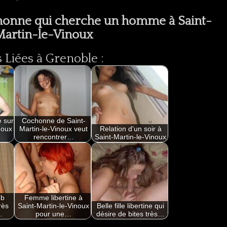
honne qui cherche un homme à Saint-
Martin-le-Vinoux
Liées à Grenoble :
e sur
Cochonne de Saint-
noux
Martin-le-Vinoux veut
Relation d'un soir à
rencontrer…
Saint-Martin-le-Vinoux
ub
Femme libertine à
rès
Saint-Martin-le-Vinoux
Belle fille libertine qui
…
pour une…
désire de bites très…