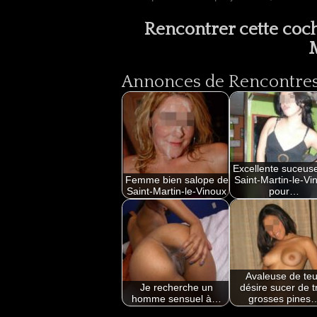
Rencontrer cette coc
Annonces de Rencontres 
Excellente suceus
Femme bien salope de
Saint-Martin-le-Vi
Saint-Martin-le-Vinoux
pour…
Avaleuse de te
Je recherche un
désire sucer de t
homme sensuel à…
grosses pines