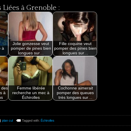
Liées à Grenoble :
Jolie gonzesse veut
Fille coquine veut
e à
pomper de pines bien
pomper des pines bien
longues sur…
longues sur…
 des
Femme libérée
Cochonne aimerait
s à
recherche un mec à
pomper des queues
ns
Échirolles
très longues sur…
plan cul
Tagged with:
Échirolles