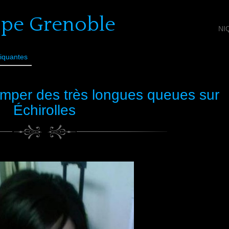
ope Grenoble
NI
iquantes
mper des très longues queues sur
Échirolles