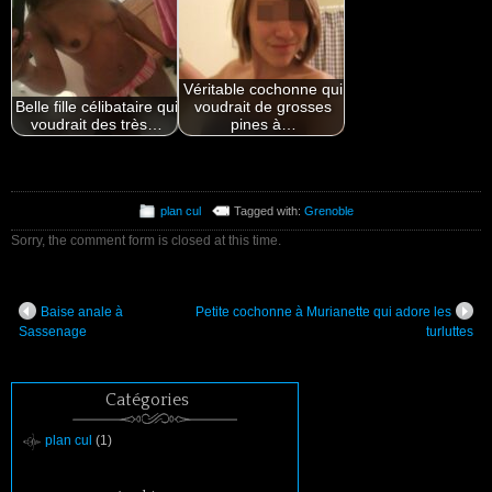
Véritable cochonne qui
Belle fille célibataire qui
voudrait de grosses
voudrait des très…
pines à…
plan cul
Tagged with:
Grenoble
Sorry, the comment form is closed at this time.
Baise anale à
Petite cochonne à Murianette qui adore les
Sassenage
turluttes
Catégories
plan cul
(1)