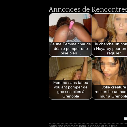
Annonces de Rencontres 
Jeune Femme chaude
Je cherche un h
désire pomper une
à Noyarey pour un
pine bien…
régulier
Femme sans tabou
voulant pomper de
Jolie créature
grosses bites à
recherche un ho
Grenoble
mûr à Grenobl
Sorry, the comment form is closed at this time.