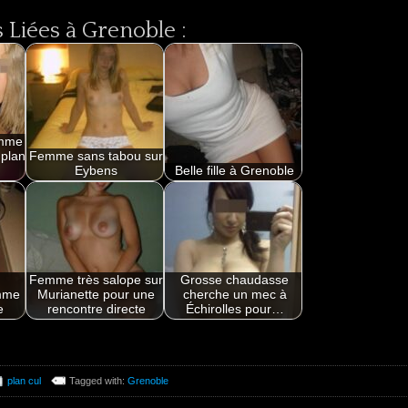
Liées à Grenoble :
omme
 plan
Femme sans tabou sur
Eybens
Belle fille à Grenoble
Femme très salope sur
Grosse chaudasse
mme
Murianette pour une
cherche un mec à
e
rencontre directe
Échirolles pour…
plan cul
Tagged with:
Grenoble