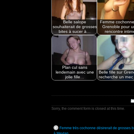
Belle salope
Femme cochonne
souhaiterait de grosses
Grenoble pour u
bites à sucer à…
rencontre intim
Plan cul sans
lendemain avec une
Belle fille sur Gre
jolie fille…
recherche un mec 
Sorry, the comment form is closed at this time.
Femme très cochonne désirerait de grosses b
à Meylan