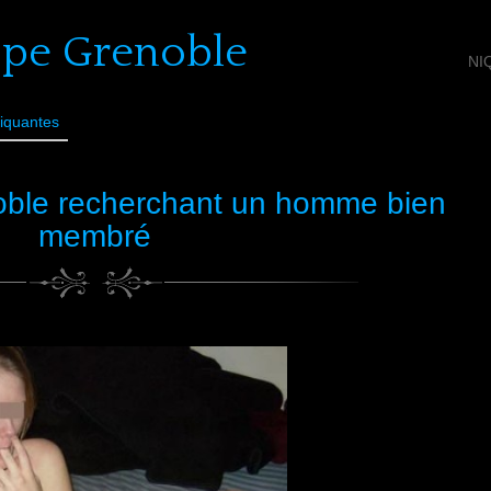
ope Grenoble
NI
iquantes
oble recherchant un homme bien
membré