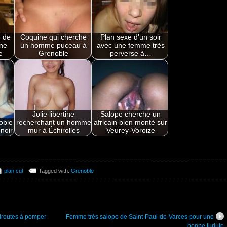
 de
Coquine qui cherche
Plan sexe d'un soir
ne
un homme puceau à
avec une femme très
e
Grenoble
perverse à…
Jolie libertine
Salope cherche un
noble
recherchant un homme
africain bien monté sur
noir
mur à Échirolles
Veurey-Voroize
plan cul
Tagged with:
Grenoble
iroutes à pomper
Femme très salope de Saint-Paul-de-Varces pour une
bonne turlute