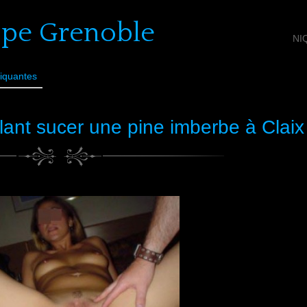
ope Grenoble
NI
iquantes
lant sucer une pine imberbe à Claix