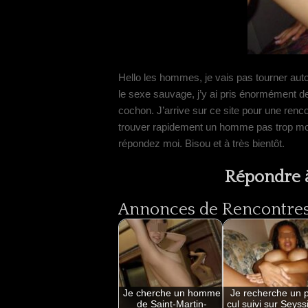
Hello les hommes, je vais pas tourner autou
le sexe sauvage, j’y ai pris énormément de
cochon. J’arrive sur ce site pour une renco
trouver rapidement un homme pas trop mo
répondez moi. Bisou et à très bientôt.
Répondre à
Annonces de Rencontres 
Je cherche un homme
Je recherche un 
de Saint-Martin-
cul suivi sur Seyss