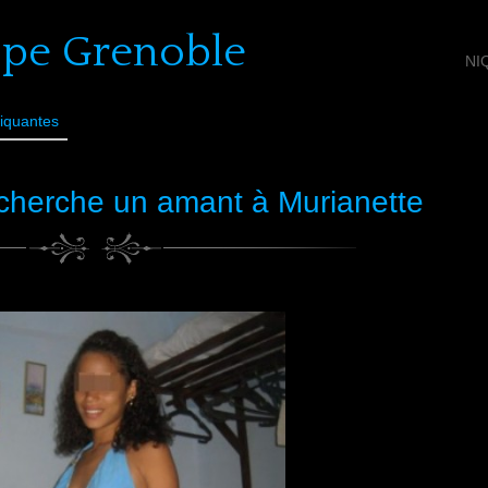
ope Grenoble
NI
iquantes
echerche un amant à Murianette