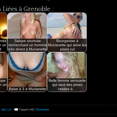
Liées à Grenoble :
mmes
Salope soumise
Bourgeoise à
r un
recherchant un homme
Murianette qui aime les
d
très direct à Murianette
plans cul
ope
Belle femme sensuelle
r un
qui veut des pines
Baise à 3 à Murianette
rasées à…
plan cul
Tagged with:
Murianette