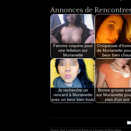
Annonces de Rencontres 
Femme coquine pour
Croqueuse d'ho
une fellation sur
de Murianette pou
Murianette
beur bien chau
Je recherche un
Bonne grosse sal
rencard à Murianette
sur Murianette pou
avec un beur bien foutu
plan d'un soir
Sorry, the comment form is closed at this time.