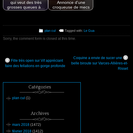
qui veut des très
Annonce d'une
grosses queues à…
croqueuse de mecs
plan cul
Tagged with:
Le Gua
Sorry, the comment form is closed at this time.
Coquine a envie de sucer une
Fille très open sur Vif appréciant
belle biroute sur Varces-Allières-et-
faire des fellations en gorge profonde
Risset
Catégories
plan cul
(1)
Archives
mars 2018
(1472)
février 2018
(1412)