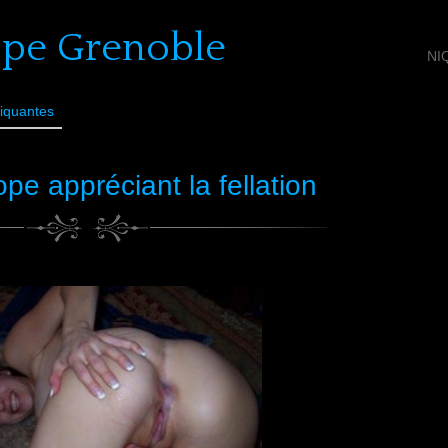
ope Grenoble
NI
iquantes
pe appréciant la fellation