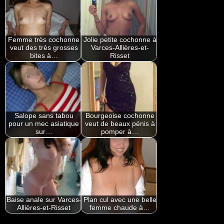
Femme très cochonne
Jolie petite cochonne à
veut des très grosses
Varces-Allières-et-
bites à…
Risset
Salope sans tabou
Bourgeoise cochonne
pour un mec asiatique
veut de beaux pénis à
sur…
pomper à…
Baise anale sur Varces-
Plan cul avec une belle
Allières-et-Risset
femme chaude à…