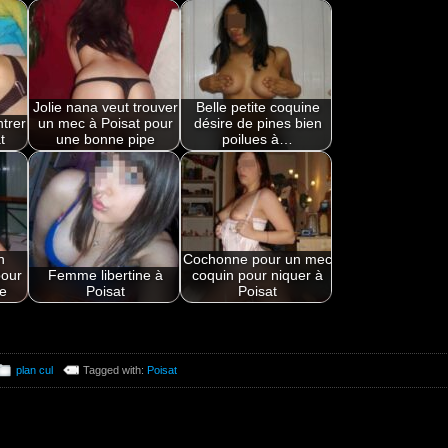
Jolie nana veut trouver
Belle petite coquine
trer
un mec à Poisat pour
désire de pines bien
t
une bonne pipe
poilues à…
n
Cochonne pour un mec
pour
Femme libertine à
coquin pour niquer à
e
Poisat
Poisat
plan cul
Tagged with:
Poisat