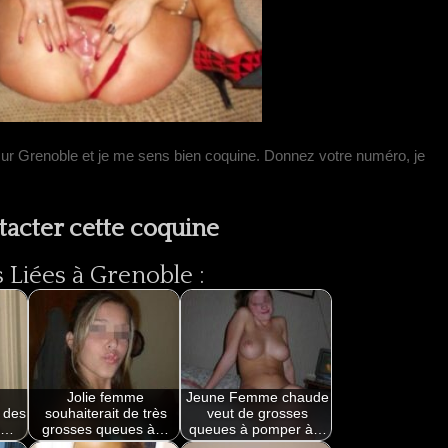
ur Grenoble et je me sens bien coquine. Donnez votre numéro, je
tacter cette coquine
Liées à Grenoble :
Jolie femme
Jeune Femme chaude
 des
souhaiterait de très
veut de grosses
à…
grosses queues à…
queues à pomper à…