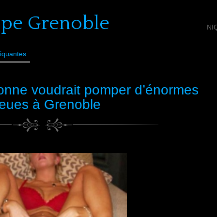
ope Grenoble
NI
iquantes
onne voudrait pomper d’énormes
eues à Grenoble