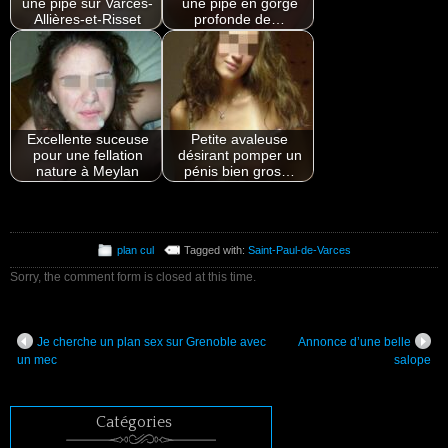
une pipe sur Varces-
une pipe en gorge
Allières-et-Risset
profonde de…
Excellente suceuse
Petite avaleuse
pour une fellation
désirant pomper un
nature à Meylan
pénis bien gros…
plan cul
Tagged with:
Saint-Paul-de-Varces
Sorry, the comment form is closed at this time.
Je cherche un plan sex sur Grenoble avec
Annonce d’une belle
un mec
salope
Catégories