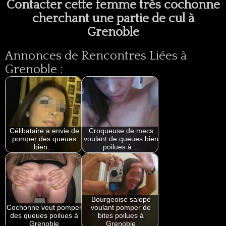
Contacter cette femme très cochonne
cherchant une partie de cul à
Grenoble
Annonces de Rencontres Liées à
Grenoble :
Célibataire a envie de
Croqueuse de mecs
pomper des queues
voulant de queues bien
bien…
poilues à…
Bourgeoise salope
Cochonne veut pomper
voulant pomper de
des queues poilues à
bites poilues à
Grenoble
Grenoble