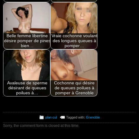
Belle femme libertine
Vraie cochonne voulant
désire pomper de pines
des longues queues à
bien…
pomper…
Avaleuse de sperme
Cochonne qui désire
désirant de queues
de queues poilues à
poilues à…
pomper à Grenoble
plan cul
Tagged with:
Grenoble
Sorry, the comment form is closed at this time.