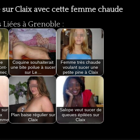
 sur Claix avec cette femme chaude
Liées à Grenoble :
ne
Coquine souhaiterait
Femme très chaude
ont-
une bite poilue à sucer
voulant sucer une
 mec
sur Le…
petite pine à Claix
 sur
Salope veut sucer de
x
Plan baise régulier sur
queues épilées sur
omme
Claix
Claix