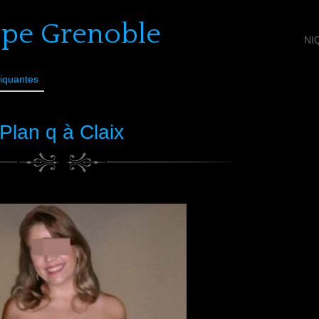
ope Grenoble
NI
iquantes
Plan q à Claix