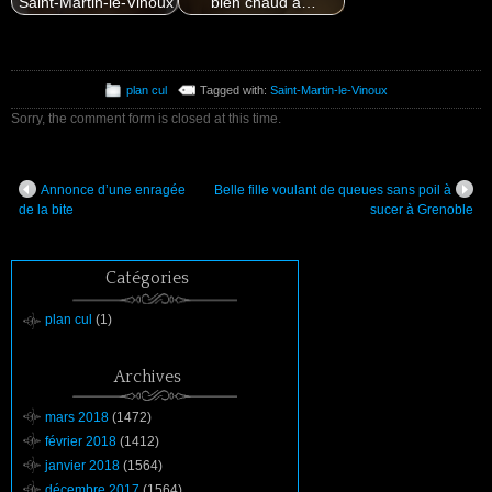
Saint-Martin-le-Vinoux
bien chaud à…
plan cul
Tagged with:
Saint-Martin-le-Vinoux
Sorry, the comment form is closed at this time.
Annonce d’une enragée
Belle fille voulant de queues sans poil à
de la bite
sucer à Grenoble
Catégories
plan cul
(1)
Archives
mars 2018
(1472)
février 2018
(1412)
janvier 2018
(1564)
décembre 2017
(1564)