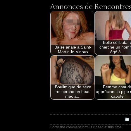
Annonces de Rencontres 
Belle célibatair
Baise anale à Saint-
cherche un hom
Martin-le-Vinoux
âgé à…
Boulimique de sexe
Femme chaud
recherche un beau
appréciant la pipe
mec à…
capote
Sorry, the comment form is closed at this time.