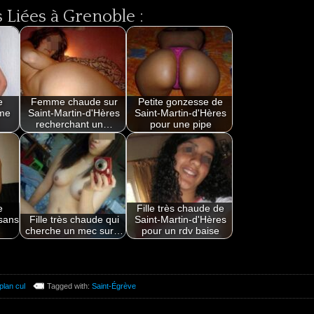
Liées à Grenoble :
e
Femme chaude sur
Petite gonzesse de
me
Saint-Martin-d'Hères
Saint-Martin-d'Hères
recherchant un…
pour une pipe
e
Fille très chaude de
 sans
Fille très chaude qui
Saint-Martin-d'Hères
cherche un mec sur…
pour un rdv baise
plan cul
Tagged with:
Saint-Égrève