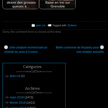
désire des grosses
Baise en trio sur
queues à…
Grenoble
plan cul
Tagged with:
Eybens
Sorry, the comment form is closed at this time.
Jolie créature recherchant un
Belle cochonne de Noyarey pour
obsédé du sexe à Corenc
une relation sexuelle
Catégories
plan cul
(1)
Archives
mars 2018
(1472)
février 2018
(1412)