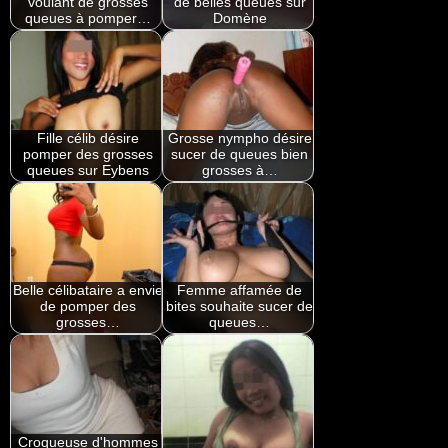
voulant de grosses
de belles queues sur
queues à pomper…
Domène
Fille célib désire
Grosse nympho désire
pomper des grosses
sucer de queues bien
queues sur Eybens
grosses à…
Belle célibataire a envie
Femme affamée de
de pomper des
bites souhaite sucer de
grosses…
queues…
Croqueuse d'hommes