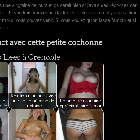
 une vingtaine de jours et ça serait bien si j’avais des réponses car
e. Je voudrais trouver un black bien foutu avec un physique attirant
z moi si vous pouvez venir. Si vous voulez qu’on fasse l’amour et si
méro.
ct avec cette petite cochonne
Liées à Grenoble :
t
Relation d'un soir avec
abe
une petite pétasse de
Femme très coquine
oble
Fontaine
appréciant faire l'amour