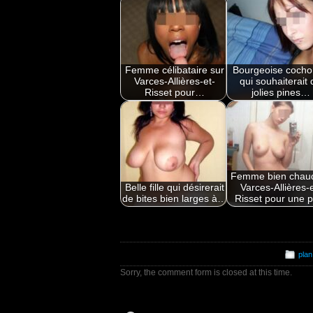
Femme célibataire sur
Bourgeoise coch
Varces-Allières-et-
qui souhaiterait 
Risset pour…
jolies pines…
Femme bien chau
Belle fille qui désirerait
Varces-Allières-e
de bites bien larges à…
Risset pour une p
plan
Sorry, the comment form is closed at this time.