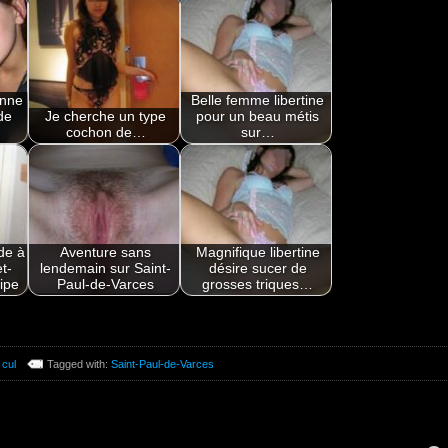
onne
Belle femme libertine
de
Je cherche un type
pour un beau métis
cochon de…
sur…
de à
Aventure sans
Magnifique libertine
t-
lendemain sur Saint-
désire sucer de
ipe
Paul-de-Varces
grosses triques…
 cul
Tagged with:
Saint-Paul-de-Varces